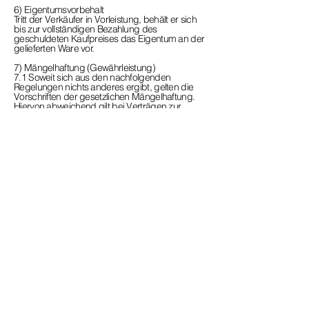
6) Eigentumsvorbehalt
Tritt der Verkäufer in Vorleistung, behält er sich
bis zur vollständigen Bezahlung des
geschuldeten Kaufpreises das Eigentum an der
gelieferten Ware vor.
7) Mängelhaftung (Gewährleistung)
7.1 Soweit sich aus den nachfolgenden
Regelungen nichts anderes ergibt, gelten die
Vorschriften der gesetzlichen Mängelhaftung.
Hiervon abweichend gilt bei Verträgen zur
Lieferung von Waren:
7.2 Handelt der Kunde als Unternehmer,
- hat der Verkäufer die Wahl der Art der
Nacherfüllung;
- beträgt bei neuen Waren die Verjährungsfrist
für Mängel ein Jahr ab Ablieferung der Ware;
- sind bei gebrauchten Waren die Rechte und
Ansprüche wegen Mängeln ausgeschlossen;
- beginnt die Verjährung nicht erneut, wenn im
Rahmen der Mängelhaftung eine Ersatzlieferung
erfolgt.
7.3 Die vorstehend geregelten
Haftungsbeschränkungen und
Fristverkürzungen gelten nicht
- für Schadensersatz- und
Aufwendungsersatzansprüche des Kunden,
- für den Fall, dass der Verkäufer den Mangel
arglistig verschwiegen hat,
- für Waren, die entsprechend ihrer üblichen
Verwendungsweise für ein Bauwerk verwendet