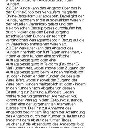
eines verbindlichen Angebots durch den
Kunden.
2.2 Der Kunde kann das Angebot über das in
den Online-Shop des Verkäufers integrierte
Online-Bestellformular abgeben. Dabei gibt der
Kunde, nachdem er die ausgewählten Waren in
den virtuellen Warenkorb gelegt und den
elektronischen Bestellprozess durchlaufen hat,
durch Klicken des den Bestellvorgang
abschließenden Buttons ein rechtlich
verbindliches Vertragsangebot in Bezug auf die
im Warenkorb enthaltenen Waren ab.
2.3 Der Verkäufer kann das Angebot des
Kunden innerhalb von fünf Tagen annehmen, -
indem er dem Kunden eine schriftliche
Auftragsbestätigung oder eine
Auftragsbestätigung in Textform (Fax oder E-
Mail) übermittelt, wobei insoweit der Zugang der
Auftragsbestätigung beim Kunden maßgeblich
ist, oder - indem er dem Kunden die bestellte
Ware liefert, wobei insoweit der Zugang der
Ware beim Kunden maßgeblich ist, oder - indem
er den Kunden nach Abgabe von dessen
Bestellung zur Zahlung auffordert. Liegen
mehrere der vorgenannten Alternativen vor,
kommt der Vertrag in dem Zeitpunkt zustande,
in dem eine der vorgenannten Alternativen
zuerst eintritt. Die Frist zur Annahme des
Angebots beginnt am Tag nach der Absendung
des Angebots durch den Kunden zu laufen und
endet mit dem Ablauf des fünften Tages,
welcher auf die Absendung des Angebots folgt.