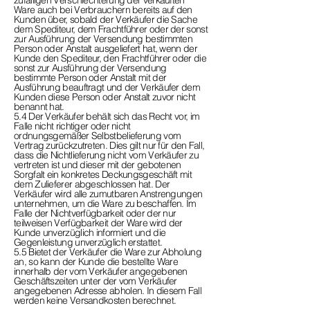
zufälligen Verschlechterung der verkauften
Ware auch bei Verbrauchern bereits auf den
Kunden über, sobald der Verkäufer die Sache
dem Spediteur, dem Frachtführer oder der sonst
zur Ausführung der Versendung bestimmten
Person oder Anstalt ausgeliefert hat, wenn der
Kunde den Spediteur, den Frachtführer oder die
sonst zur Ausführung der Versendung
bestimmte Person oder Anstalt mit der
Ausführung beauftragt und der Verkäufer dem
Kunden diese Person oder Anstalt zuvor nicht
benannt hat.
5.4 Der Verkäufer behält sich das Recht vor, im
Falle nicht richtiger oder nicht
ordnungsgemäßer Selbstbelieferung vom
Vertrag zurückzutreten. Dies gilt nur für den Fall,
dass die Nichtlieferung nicht vom Verkäufer zu
vertreten ist und dieser mit der gebotenen
Sorgfalt ein konkretes Deckungsgeschäft mit
dem Zulieferer abgeschlossen hat. Der
Verkäufer wird alle zumutbaren Anstrengungen
unternehmen, um die Ware zu beschaffen. Im
Falle der Nichtverfügbarkeit oder der nur
teilweisen Verfügbarkeit der Ware wird der
Kunde unverzüglich informiert und die
Gegenleistung unverzüglich erstattet.
5.5 Bietet der Verkäufer die Ware zur Abholung
an, so kann der Kunde die bestellte Ware
innerhalb der vom Verkäufer angegebenen
Geschäftszeiten unter der vom Verkäufer
angegebenen Adresse abholen. In diesem Fall
werden keine Versandkosten berechnet.