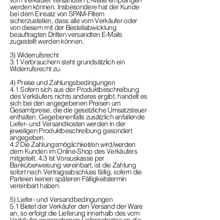
vom Verkäufer versandten E-Mails empfangen
werden können. Insbesondere hat der Kunde
bei dem Einsatz von SPAM-Filtern
sicherzustellen, dass alle vom Verkäufer oder
von diesem mit der Bestellabwicklung
beauftragten Dritten versandten E-Mails
zugestellt werden können.
3) Widerrufsrecht
3.1 Verbrauchern steht grundsätzlich ein
Widerrufsrecht zu.
4) Preise und Zahlungsbedingungen
4.1 Sofern sich aus der Produktbeschreibung
des Verkäufers nichts anderes ergibt, handelt es
sich bei den angegebenen Preisen um
Gesamtpreise, die die gesetzliche Umsatzsteuer
enthalten. Gegebenenfalls zusätzlich anfallende
Liefer- und Versandkosten werden in der
jeweiligen Produktbeschreibung gesondert
angegeben.
4.2 Die Zahlungsmöglichkeit/en wird/werden
dem Kunden im Online-Shop des Verkäufers
mitgeteilt. 4.3 Ist Vorauskasse per
Banküberweisung vereinbart, ist die Zahlung
sofort nach Vertragsabschluss fällig, sofern die
Parteien keinen späteren Fälligkeitstermin
vereinbart haben.
5) Liefer- und Versandbedingungen
5.1 Bietet der Verkäufer den Versand der Ware
an, so erfolgt die Lieferung innerhalb des vom