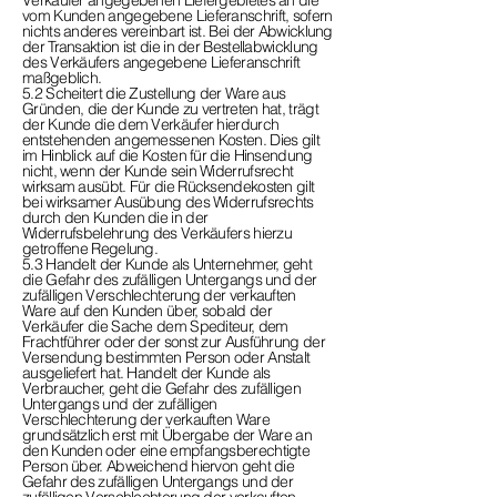
Verkäufer angegebenen Liefergebietes an die
vom Kunden angegebene Lieferanschrift, sofern
nichts anderes vereinbart ist. Bei der Abwicklung
der Transaktion ist die in der Bestellabwicklung
des Verkäufers angegebene Lieferanschrift
maßgeblich.
5.2 Scheitert die Zustellung der Ware aus
Gründen, die der Kunde zu vertreten hat, trägt
der Kunde die dem Verkäufer hierdurch
entstehenden angemessenen Kosten. Dies gilt
im Hinblick auf die Kosten für die Hinsendung
nicht, wenn der Kunde sein Widerrufsrecht
wirksam ausübt. Für die Rücksendekosten gilt
bei wirksamer Ausübung des Widerrufsrechts
durch den Kunden die in der
Widerrufsbelehrung des Verkäufers hierzu
getroffene Regelung.
5.3 Handelt der Kunde als Unternehmer, geht
die Gefahr des zufälligen Untergangs und der
zufälligen Verschlechterung der verkauften
Ware auf den Kunden über, sobald der
Verkäufer die Sache dem Spediteur, dem
Frachtführer oder der sonst zur Ausführung der
Versendung bestimmten Person oder Anstalt
ausgeliefert hat. Handelt der Kunde als
Verbraucher, geht die Gefahr des zufälligen
Untergangs und der zufälligen
Verschlechterung der verkauften Ware
grundsätzlich erst mit Übergabe der Ware an
den Kunden oder eine empfangsberechtigte
Person über. Abweichend hiervon geht die
Gefahr des zufälligen Untergangs und der