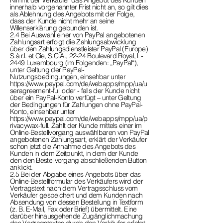
Nimmt der Verkäufer das Angebot des Kunden
innerhalb vorgenannter Frist nicht an, so gilt dies
als Ablehnung des Angebots mit der Folge,
dass der Kunde nicht mehr an seine
Willenserklärung gebunden ist.
2.4 Bei Auswahl einer von PayPal angebotenen
Zahlungsart erfolgt die Zahlungsabwicklung
über den Zahlungsdienstleister PayPal (Europe)
S.à r.l. et Cie, S.C.A., 22-24 Boulevard Royal, L-
2449 Luxembourg (im Folgenden: „PayPal“),
unter Geltung der PayPal-
Nutzungsbedingungen, einsehbar unter
https://www.paypal.com/de/webapps/mpp/ua/u
seragreement-full oder - falls der Kunde nicht
über ein PayPal-Konto verfügt – unter Geltung
der Bedingungen für Zahlungen ohne PayPal-
Konto, einsehbar unter
https://www.paypal.com/de/webapps/mpp/ua/p
rivacywax-full. Zahlt der Kunde mittels einer im
Online-Bestellvorgang auswählbaren von PayPal
angebotenen Zahlungsart, erklärt der Verkäufer
schon jetzt die Annahme des Angebots des
Kunden in dem Zeitpunkt, in dem der Kunde
den den Bestellvorgang abschließenden Button
anklickt.
2.5 Bei der Abgabe eines Angebots über das
Online-Bestellformular des Verkäufers wird der
Vertragstext nach dem Vertragsschluss vom
Verkäufer gespeichert und dem Kunden nach
Absendung von dessen Bestellung in Textform
(z. B. E-Mail, Fax oder Brief) übermittelt. Eine
darüber hinausgehende Zugänglichmachung