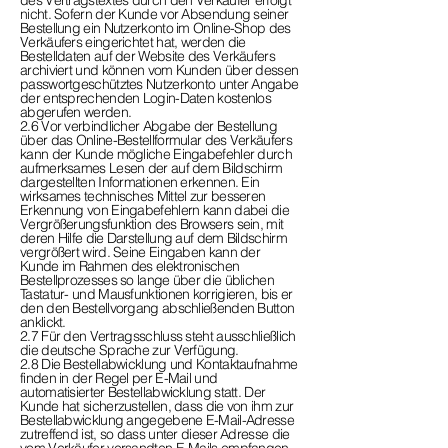
des Vertragstextes durch den Verkäufer erfolgt
nicht. Sofern der Kunde vor Absendung seiner
Bestellung ein Nutzerkonto im Online-Shop des
Verkäufers eingerichtet hat, werden die
Bestelldaten auf der Website des Verkäufers
archiviert und können vom Kunden über dessen
passwortgeschütztes Nutzerkonto unter Angabe
der entsprechenden Login-Daten kostenlos
abgerufen werden.
2.6 Vor verbindlicher Abgabe der Bestellung
über das Online-Bestellformular des Verkäufers
kann der Kunde mögliche Eingabefehler durch
aufmerksames Lesen der auf dem Bildschirm
dargestellten Informationen erkennen. Ein
wirksames technisches Mittel zur besseren
Erkennung von Eingabefehlern kann dabei die
Vergrößerungsfunktion des Browsers sein, mit
deren Hilfe die Darstellung auf dem Bildschirm
vergrößert wird. Seine Eingaben kann der
Kunde im Rahmen des elektronischen
Bestellprozesses so lange über die üblichen
Tastatur- und Mausfunktionen korrigieren, bis er
den den Bestellvorgang abschließenden Button
anklickt.
2.7 Für den Vertragsschluss steht ausschließlich
die deutsche Sprache zur Verfügung.
2.8 Die Bestellabwicklung und Kontaktaufnahme
finden in der Regel per E-Mail und
automatisierter Bestellabwicklung statt. Der
Kunde hat sicherzustellen, dass die von ihm zur
Bestellabwicklung angegebene E-Mail-Adresse
zutreffend ist, so dass unter dieser Adresse die