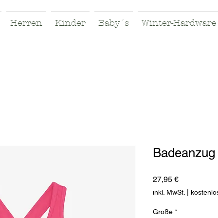
Herren
Kinder
Baby´s
Winter-Hardware
Badeanzug 
Preis
27,95 €
inkl. MwSt.
|
kostenlo
Größe
*