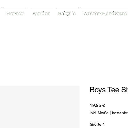
Herren
Kinder
Baby´s
Winter-Hardware
Boys Tee Sh
Preis
19,95 €
inkl. MwSt.
|
kostenlo
Größe
*