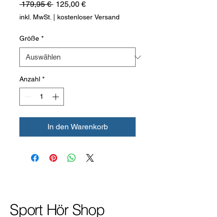
Standardpreis
Sale-
 179,95 € 
125,00 €
Preis
inkl. MwSt.
|
kostenloser Versand
Größe
*
Anzahl
*
In den Warenkorb
Sport Hör Shop