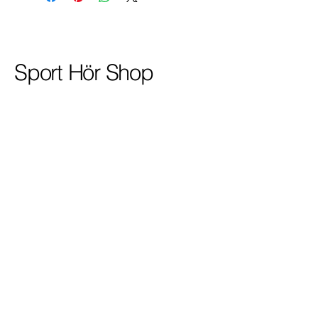
Sport Hör Shop
+49 (0) 77 22
/ 15 12
info@sport-hoer.de
Grubweg 1
78136 Schonach im
Schwarzwald
HRA 601826
Datenschutzerklärung
Versandrichtlinie
Allgemeine Geschäftsbedingungen
Rückerstattungsrichtlinie