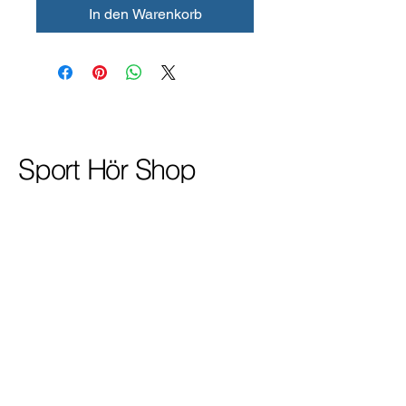
In den Warenkorb
Sport Hör Shop
+49 (0) 77 22
/ 15 12
info@sport-hoer.de
Grubweg 1
78136 Schonach im
Schwarzwald
HRA 601826