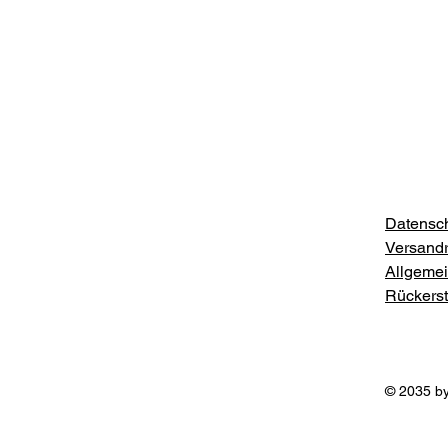
Datensch
Versandri
Allgeme
Rückersta
© 2035 by