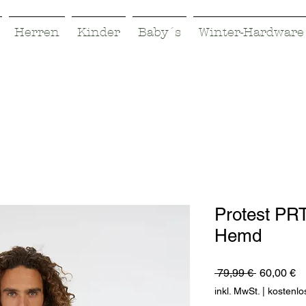
Herren
Kinder
Baby´s
Winter-Hardware
Protest PR
Hemd
Standardp
Sa
 79,99 € 
60,00 €
Pr
inkl. MwSt.
|
kostenlo