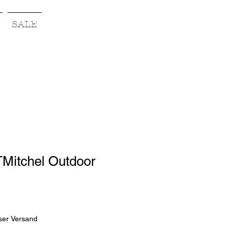
SALE
TMitchel Outdoor
reis
le-
eis
ser Versand