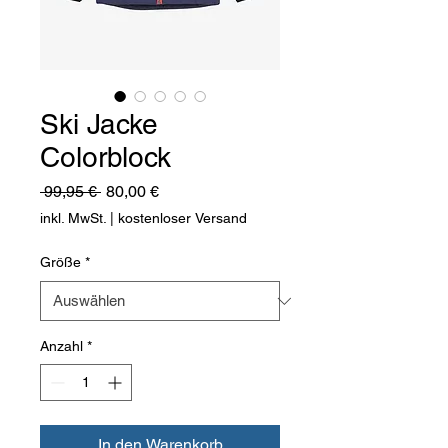
Ski Jacke
Colorblock
Standardpreis
Sale-
 99,95 € 
80,00 €
Preis
inkl. MwSt.
|
kostenloser Versand
Größe
*
Anzahl
*
In den Warenkorb