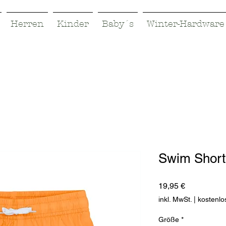
Herren
Kinder
Baby´s
Winter-Hardware
Swim Short
Preis
19,95 €
inkl. MwSt.
|
kostenlo
Größe
*