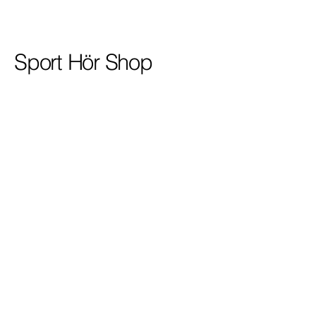
Sport Hör Shop
+49 (0) 77 22
/ 15 12
info@sport-hoer.de
Grubweg 1
78136 Schonach im
Schwarzwald
HRA 601826
Datenschutzerklärung
Versandrichtlinie
Allgemeine Geschäftsbedingungen
Rückerstattungsrichtlinie