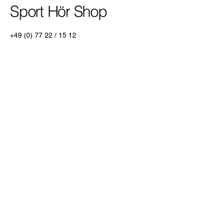
Sport Hör Shop
+49 (0) 77 22
/ 15 12
info@sport-hoer.de
Grubweg 1
78136 Schonach im
Schwarzwald
HRA 601826
Datenschutzerklärung
Versandrichtlinie
Allgemeine Geschäftsbedingungen
Rückerstattungsrichtlinie
© 2035 by Sport Hör Shop.
Powered and secured by
Wix