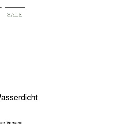
SALE
asserdicht
reis
le-
eis
ser Versand