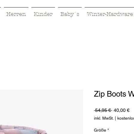
Herren
Kinder
Baby´s
Winter-Hardware
Zip Boots W
Standardp
Sa
 54,95 € 
40,00 €
Pr
inkl. MwSt.
|
kostenlo
Größe
*